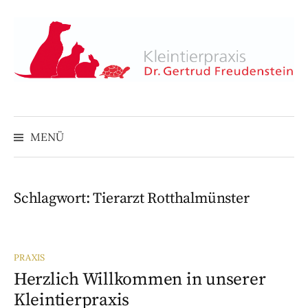
S
p
r
i
n
g
e
MENÜ
z
u
m
I
Schlagwort:
Tierarzt Rotthalmünster
n
h
a
PRAXIS
l
Herzlich Willkommen in unserer
t
Kleintierpraxis